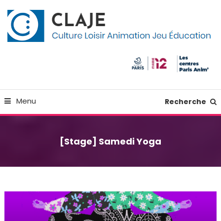
Skip
Panneau de gestion des cookies
To
Content
Culture Loisir Animation Jeu Education
Claje
Menu
Recherche
[Stage] Samedi Yoga