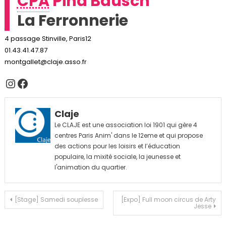
CPA
Pina Bausch
La Ferronnerie
4 passage Stinville, Paris12
01.43.41.47.87
montgallet@claje.asso.fr
Instagram
Facebook
Claje
Le CLAJE est une association loi 1901 qui gère 4
centres Paris Anim' dans le 12eme et qui propose
des actions pour les loisirs et l’éducation
populaire, la mixité sociale, la jeunesse et
l'animation du quartier.
Navigation
[Stage] Samedi souplesse
[Expo] Full moon circus de Arty
Jesse
de