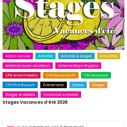
Action sociale
Activités
Activités & stages
Actualités
Antenne Louise Jacobson
Antenne Maya Angelou
CPA Annie Fratellini
CPA Bessie Smith
CPA Musidora
CPA Pina Bausch
Événements
Sorties
Stages
Stages et ateliers
Vacances scolaires
Stages Vacances d’été 2026