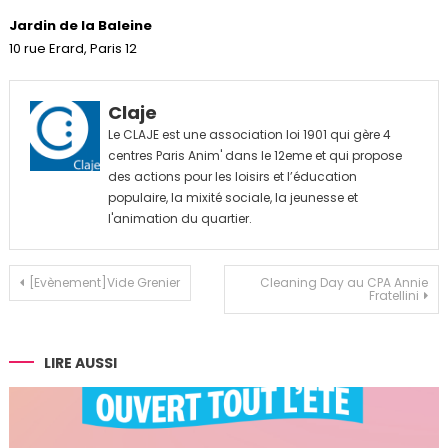
Jardin de la Baleine
10 rue Erard, Paris 12
Claje
Le CLAJE est une association loi 1901 qui gère 4
centres Paris Anim' dans le 12eme et qui propose
des actions pour les loisirs et l’éducation
populaire, la mixité sociale, la jeunesse et
l'animation du quartier.
Navigation
[Evènement]Vide Grenier
Cleaning Day au CPA Annie
Fratellini
de
l’article
LIRE AUSSI