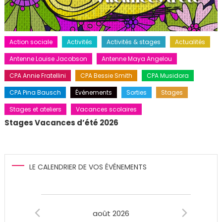
Action sociale
Activités
Activités & stages
Actualités
Antenne Louise Jacobson
Antenne Maya Angelou
CPA Annie Fratellini
CPA Bessie Smith
CPA Musidora
CPA Pina Bausch
Événements
Sorties
Stages
Stages et ateliers
Vacances scolaires
Stages Vacances d’été 2026
LE CALENDRIER DE VOS ÉVÉNEMENTS
Évènements
août 2026