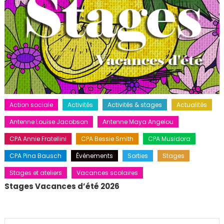
Action sociale
Activités
Activités & stages
Actualités
Antenne Louise Jacobson
Antenne Maya Angelou
CPA Annie Fratellini
CPA Bessie Smith
CPA Musidora
CPA Pina Bausch
Événements
Sorties
Stages
Stages et ateliers
Vacances scolaires
Stages Vacances d’été 2026