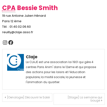
CPA
Bessie Smith
19 rue Antoine Julien Hénard
Paris 12 ème
Tél. : 01.40.02.06.60
reuilly@claje.asso.fr
Instagram
Facebook
Claje
Le CLAJE est une association loi 1901 qui gère 4
centres Paris Anim' dans le 12eme et qui propose
des actions pour les loisirs et l’éducation
populaire, la mixité sociale, la jeunesse et
l'animation du quartier.
Navigation
[Oenologie] Découvrir le Saké
[Stage] La semaine qui
bouge
de