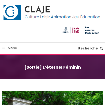
Skip
Panneau de gestion des cookies
To
Content
Culture Loisir Animation Jeu Education
Claje
Menu
Recherche
[Sortie] L’éternel Féminin