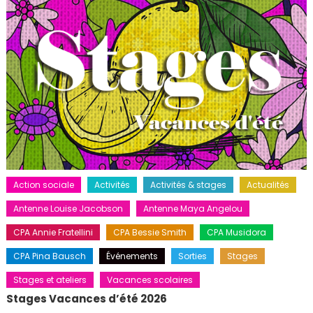
Action sociale
Activités
Activités & stages
Actualités
Antenne Louise Jacobson
Antenne Maya Angelou
CPA Annie Fratellini
CPA Bessie Smith
CPA Musidora
CPA Pina Bausch
Événements
Sorties
Stages
Stages et ateliers
Vacances scolaires
Stages Vacances d’été 2026