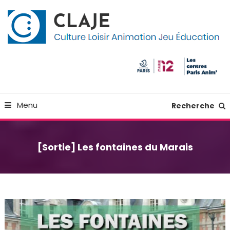
Skip
Panneau de gestion des cookies
To
Content
Culture Loisir Animation Jeu Education
Claje
Menu
Recherche
[Sortie] Les fontaines du Marais