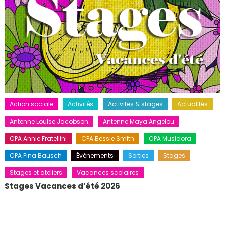
Action sociale
Activités
Activités & stages
Actualités
Antenne Louise Jacobson
Antenne Maya Angelou
CPA Annie Fratellini
CPA Bessie Smith
CPA Musidora
CPA Pina Bausch
Événements
Sorties
Stages
Stages et ateliers
Vacances scolaires
Stages Vacances d’été 2026