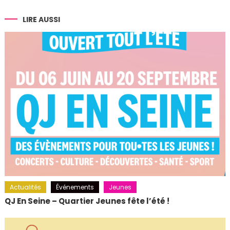
de
l’article
LIRE AUSSI
Actualités
Événements
Jeunes
QJ En Seine – Quartier Jeunes fête l’été !