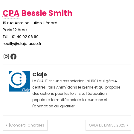
CPA
Bessie Smith
19 rue Antoine Julien Hénard
Paris 12 ème
Tél. : 01.40.02.06.60
reuilly@claje.asso.fr
Instagram
Facebook
Claje
Le CLAJE est une association loi 1901 qui gère 4
centres Paris Anim' dans le 12eme et qui propose
des actions pour les loisirs et l’éducation
populaire, la mixité sociale, la jeunesse et
l'animation du quartier.
Navigation
[Concert] Chorales
GALA DE DANSE 2025