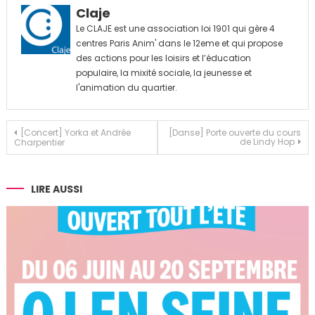
Claje
Le CLAJE est une association loi 1901 qui gère 4
centres Paris Anim' dans le 12eme et qui propose
des actions pour les loisirs et l’éducation
populaire, la mixité sociale, la jeunesse et
l'animation du quartier.
Navigation
[Concert] Yorka et Andrée
[Danse] Porte ouverte du cours
de Lindy Hop
Charpentier
de
l’article
LIRE AUSSI