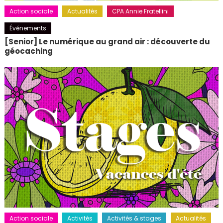
Action sociale
Actualités
CPA Annie Fratellini
Événements
[Senior] Le numérique au grand air : découverte du
géocaching
Action sociale
Activités
Activités & stages
Actualités