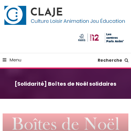
Skip
Panneau de gestion des cookies
To
Content
Culture Loisir Animation Jeu Education
Claje
Menu
Recherche
[Solidarité] Boîtes de Noël solidaires