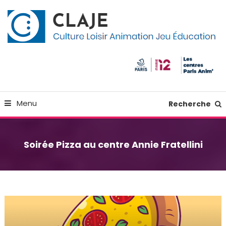
Skip
Panneau de gestion des cookies
To
Content
Culture Loisir Animation Jeu Education
Claje
Menu
Recherche
Soirée Pizza au centre Annie Fratellini