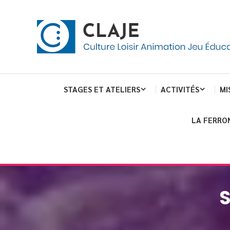
Skip
Panneau de gestion des cookies
To
Content
Culture Loisir Animation Jeu Education
Claje
STAGES ET ATELIERS
ACTIVITÉS
MI
LA FERRO
S