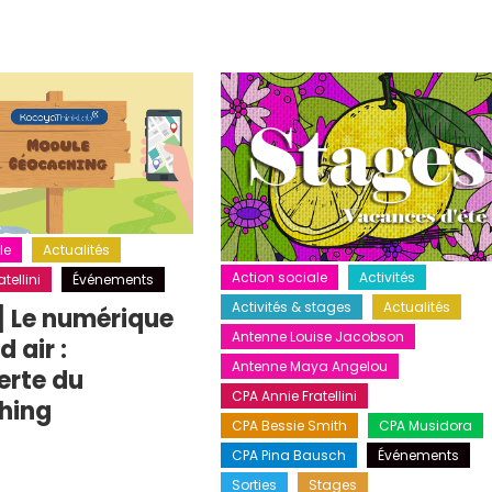
le
Actualités
Action sociale
Activités
tellini
Événements
Activités & stages
Actualités
] Le numérique
Antenne Louise Jacobson
 air :
Antenne Maya Angelou
erte du
CPA Annie Fratellini
hing
CPA Bessie Smith
CPA Musidora
CPA Pina Bausch
Événements
Sorties
Stages