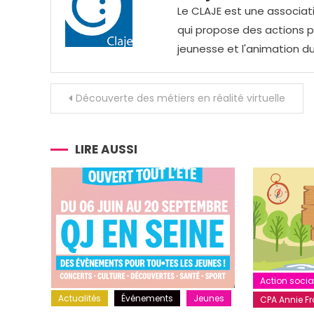
Le CLAJE est une associati
qui propose des actions pou
jeunesse et l'animation du
Navigation
Découverte des métiers en réalité virtuelle
de
l’article
LIRE AUSSI
Action socia
Actualités
Événements
Jeunes
CPA Annie Fra