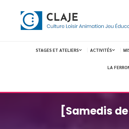
Skip
Panneau de gestion des cookies
To
Content
Culture Loisir Animation Jeu Education
Claje
STAGES ET ATELIERS
ACTIVITÉS
MI
LA FERRO
[Samedis de