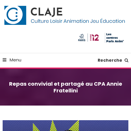
Skip
Panneau de gestion des cookies
To
Content
Culture Loisir Animation Jeu Education
Claje
Menu
Recherche
Repas convivial et partagé au CPA Annie
Fratellini