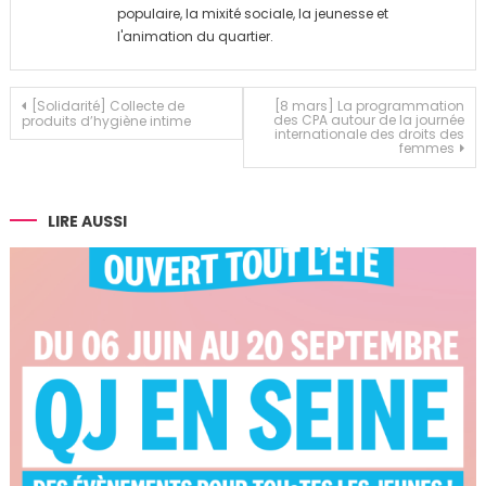
populaire, la mixité sociale, la jeunesse et
l'animation du quartier.
Navigation
[Solidarité] Collecte de
[8 mars] La programmation
des CPA autour de la journée
produits d’hygiène intime
internationale des droits des
de
femmes
l’article
LIRE AUSSI