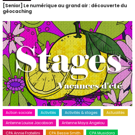
[Senior] Le numérique au grand air : découverte du
géocaching
Action sociale
Activités
Activités & stages
Actualités
Antenne Louise Jacobson
Antenne Maya Angelou
CPA Annie Fratellini
CPA Bessie Smith
CPA Musidora