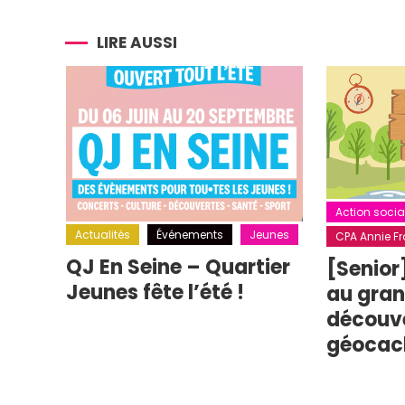
de
l’article
LIRE AUSSI
Action socia
Actualités
Événements
Jeunes
CPA Annie Fra
QJ En Seine – Quartier
[Senior
Jeunes fête l’été !
au grand
découv
géocac