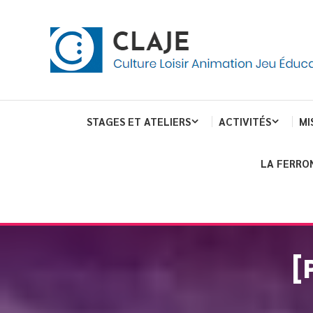
Skip
Panneau de gestion des cookies
To
Content
Culture Loisir Animation Jeu Education
Claje
STAGES ET ATELIERS
ACTIVITÉS
MI
LA FERRO
[