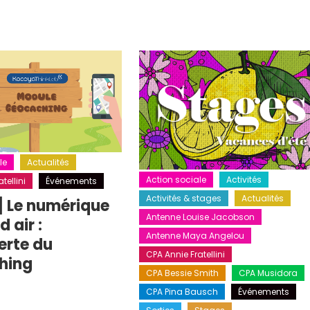
le
Actualités
Action sociale
Activités
tellini
Événements
Activités & stages
Actualités
] Le numérique
Antenne Louise Jacobson
 air :
Antenne Maya Angelou
erte du
CPA Annie Fratellini
hing
CPA Bessie Smith
CPA Musidora
CPA Pina Bausch
Événements