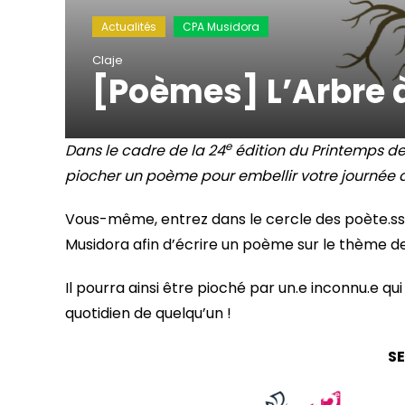
Actualités
CPA Musidora
Claje
[Poèmes] L’Arbre
e
Dans le cadre de la 24
édition du Printemps des
piocher un poème pour embellir votre journée 
Vous-même, entrez dans le cercle des poète.sse.
Musidora afin d’écrire un poème sur le thème de
Il pourra ainsi être pioché par un.e inconnu.e q
quotidien de quelqu’un !
S