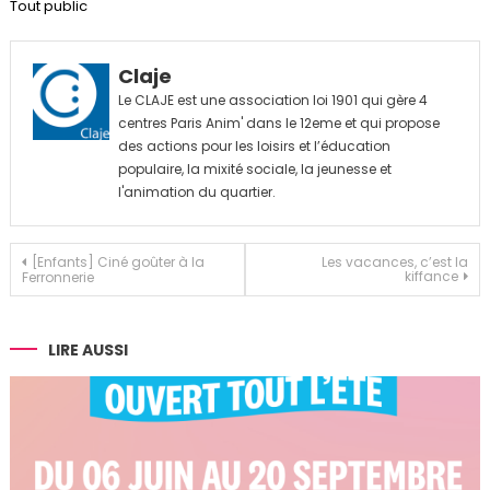
Tout public
Claje
Le CLAJE est une association loi 1901 qui gère 4
centres Paris Anim' dans le 12eme et qui propose
des actions pour les loisirs et l’éducation
populaire, la mixité sociale, la jeunesse et
l'animation du quartier.
Navigation
[Enfants] Ciné goûter à la
Les vacances, c’est la
kiffance
Ferronnerie
de
l’article
LIRE AUSSI