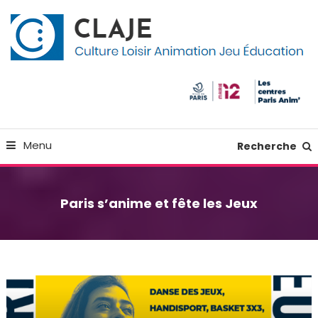
Skip
Panneau de gestion des cookies
To
Content
Culture Loisir Animation Jeu Education
Claje
Menu
Recherche
Paris s’anime et fête les Jeux