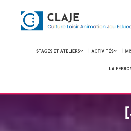
Skip
Panneau de gestion des cookies
To
Content
Culture Loisir Animation Jeu Education
Claje
STAGES ET ATELIERS
ACTIVITÉS
MI
LA FERRO
[