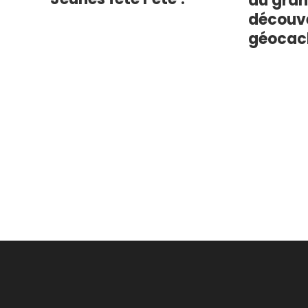
au grand
découv
géocac