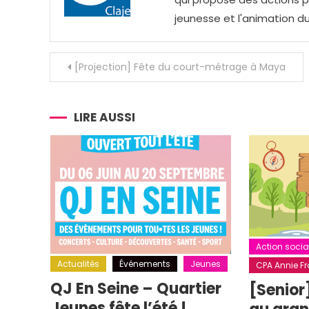
jeunesse et l'animation du
Navigation
[Projection] Fête du court-métrage à Maya
de
l’article
LIRE AUSSI
Action socia
Actualités
Événements
Jeunes
CPA Annie Fra
QJ En Seine – Quartier
[Senior
Jeunes fête l’été !