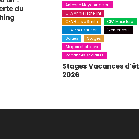
 air :
Antenne Maya Angelou
erte du
CPA Annie Fratellini
hing
CPA Bessie Smith
CPA Musidora
CPA Pina Bausch
Événements
Sorties
Stages
Stages et ateliers
Vacances scolaires
Stages Vacances d’é
2026