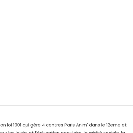
on loi 1901 qui gère 4 centres Paris Anim' dans le 12eme et
r les loisirs et l’éducation populaire, la mixité sociale, la