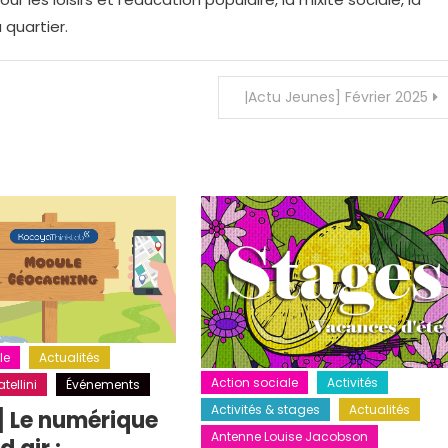
 quartier.
|Actu Jeunes] Février 2025
le
Actualités
Action sociale
Activités
tellini
Événements
Activités & stages
Actualités
] Le numérique
Antenne Louise Jacobson