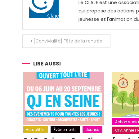
Le CLAJE est une associati
qui propose des actions pou
jeunesse et l'animation du
Navigation
[Convivialité] Fête de la rentrée
de
l’article
LIRE AUSSI
Action socia
Actualités
Événements
Jeunes
CPA Annie Fra