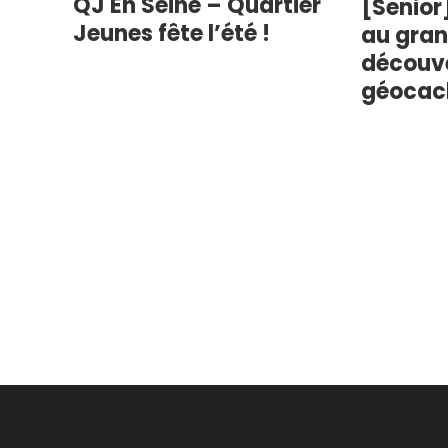
QJ En Seine – Quartier
[Senior
Jeunes fête l’été !
au grand
découv
géocac