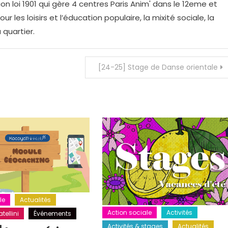
on loi 1901 qui gère 4 centres Paris Anim' dans le 12eme et
r les loisirs et l’éducation populaire, la mixité sociale, la
 quartier.
[24-25] Stage de Danse orientale
le
Actualités
Action sociale
Activités
tellini
Événements
Activités & stages
Actualités