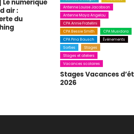
] Le numérique
Antenne Louise Jacobson
 air :
Antenne Maya Angelou
erte du
CPA Annie Fratellini
hing
CPA Bessie Smith
CPA Musidora
CPA Pina Bausch
Événements
Sorties
Stages
Stages et ateliers
Vacances scolaires
Stages Vacances d’é
2026