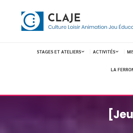
Skip
Panneau de gestion des cookies
To
Content
Culture Loisir Animation Jeu Education
Claje
STAGES ET ATELIERS
ACTIVITÉS
MI
LA FERRO
[Jeu