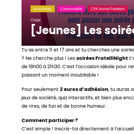
Actualités
Convivialité
CPA Annie Fratellini
Claje
[Jeunes] Les soirée
Tu as entre 11 et 17 ans et tu cherches une soi
? Ne cherche plus ! Les
soirées FratelliNight
t’
de 19h00 à 21h30. C’est l’occasion idéale pour r
passant un moment inoubliable !
Pour seulement
2 euros d’adhésion
, tu auras 
jeux de société, quiz interactifs, et bien plus en
de rires, de fun et de bonne humeur.
Comment participer ?
C’est simple ! Inscris-toi directement à l’accuei