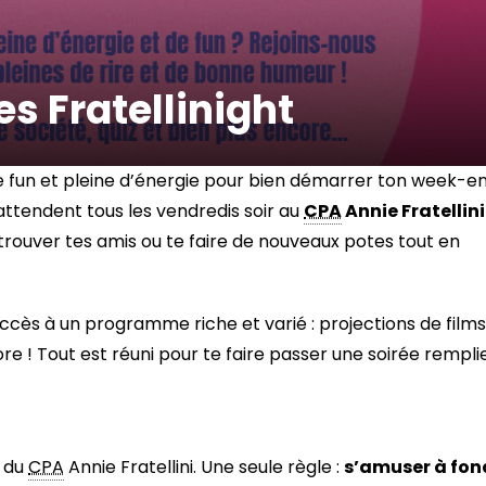
s Fratellinight
rée fun et pleine d’énergie pour bien démarrer ton week-e
attendent tous les vendredis soir au
CPA
Annie Fratellini
etrouver tes amis ou te faire de nouveaux potes tout en
accès à un programme riche et varié : projections de films
core ! Tout est réuni pour te faire passer une soirée rempli
l du
CPA
Annie Fratellini. Une seule règle :
s’amuser à fon