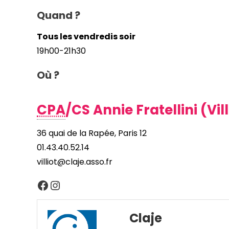
Quand ?
Tous les vendredis soir
19h00-21h30
Où ?
CPA
/CS Annie Fratellini (Vill
36 quai de la Rapée, Paris 12
01.43.40.52.14
villiot@claje.asso.fr
Facebook
Instagram
Claje