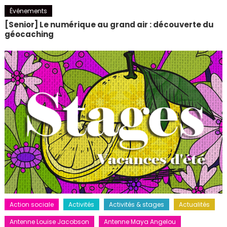
Événements
[Senior] Le numérique au grand air : découverte du
géocaching
Action sociale
Activités
Activités & stages
Actualités
Antenne Louise Jacobson
Antenne Maya Angelou