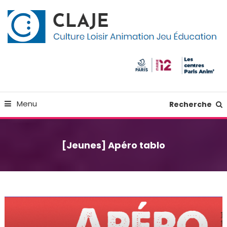
Skip
Panneau de gestion des cookies
To
Content
Culture Loisir Animation Jeu Education
Claje
Menu
Recherche
[Jeunes] Apéro tablo