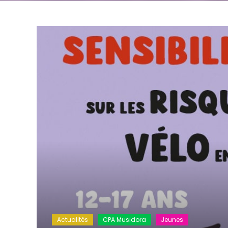
Actualités
CPA Musidora
Jeunes