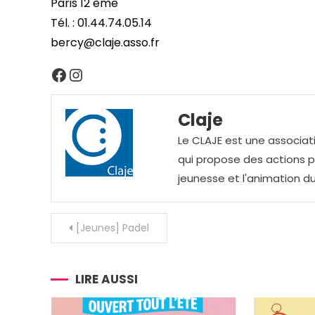
Paris 12 ème
Tél. : 01.44.74.05.14
bercy@claje.asso.fr
Facebook
Instagram
Claje
Le CLAJE est une associati
qui propose des actions pou
jeunesse et l'animation du
Navigation
[Jeunes] Padel
de
l’article
LIRE AUSSI