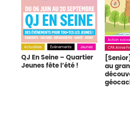
Action socia
Actualités
Événements
Jeunes
CPA Annie Fra
QJ En Seine – Quartier
[Senior
Jeunes fête l’été !
au grand
découv
géocac