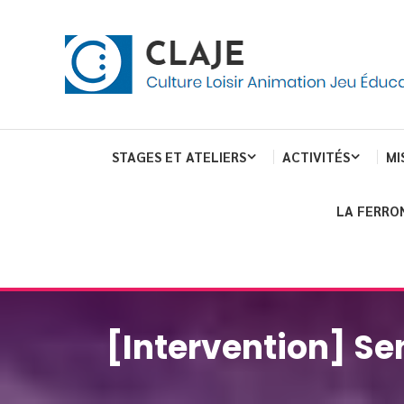
Skip
Panneau de gestion des cookies
To
Content
Culture Loisir Animation Jeu Education
Claje
STAGES ET ATELIERS
ACTIVITÉS
MI
LA FERRO
[Intervention] Sen