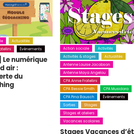
le
Actualités
Action sociale
Activités
tellini
Événements
Activités & stages
Actualités
] Le numérique
Antenne Louise Jacobson
 air :
Antenne Maya Angelou
erte du
CPA Annie Fratellini
hing
CPA Bessie Smith
CPA Musidora
CPA Pina Bausch
Événements
Sorties
Stages
Stages et ateliers
Vacances scolaires
Stages Vacances d’é