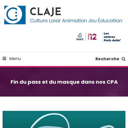
Skip
Panneau de gestion des cookies
To
Content
Culture Loisir Animation Jeu Education
Claje
Menu
Recherche
Fin du pass et du masque dans nos CPA