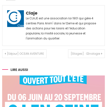
Claje
Le CLAJE est une association loi 1901 qui gère 4
centres Paris Anim' dans le 12eme et qui propose
des actions pour les loisirs et l’éducation
populaire, la mixité sociale, la jeunesse et
l'animation du quartier.
Navigation
[Séjour] OCEAN AVENTURE
[Stages] : Œnologie
de
l’article
LIRE AUSSI