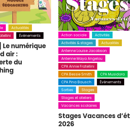
le
Actualités
Action sociale
Activités
tellini
Événements
Activités & stages
Actualités
] Le numérique
Antenne Louise Jacobson
 air :
Antenne Maya Angelou
erte du
CPA Annie Fratellini
hing
CPA Bessie Smith
CPA Musidora
CPA Pina Bausch
Événements
Sorties
Stages
Stages et ateliers
Vacances scolaires
Stages Vacances d’é
2026