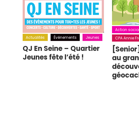
Action socia
Actualités
Événements
Jeunes
CPA Annie Fra
QJ En Seine – Quartier
[Senior
Jeunes fête l’été !
au grand
découv
géocac