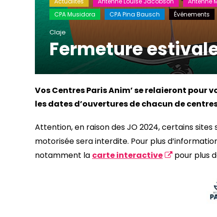
Actualités
Antenne Louise Jacobson
Antenne 
CPA Musidora
CPA Pina Bausch
Événements
Claje
Fermeture estival
Vos Centres Paris Anim’ se relaieront pour vou
les dates d’ouvertures de chacun de centres
Attention, en raison des JO 2024, certains sites 
motorisée sera interdite. Pour plus d’information
notamment la
carte interactive
pour plus de