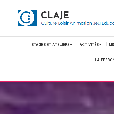
Skip
Panneau de gestion des cookies
To
Content
Culture Loisir Animation Jeu Education
Claje
STAGES ET ATELIERS
ACTIVITÉS
MI
LA FERRO