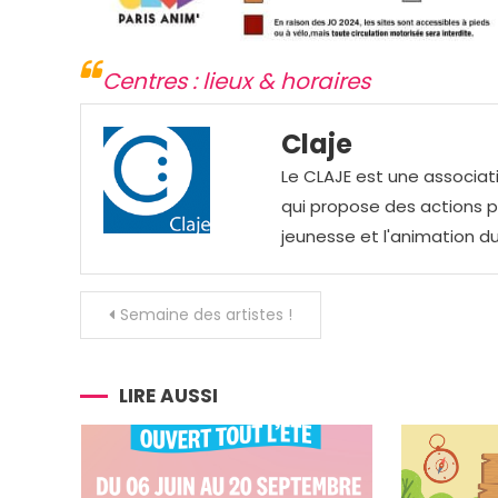
Centres : lieux & horaires
Claje
Le CLAJE est une associati
qui propose des actions pou
jeunesse et l'animation du
Navigation
Semaine des artistes !
de
l’article
LIRE AUSSI