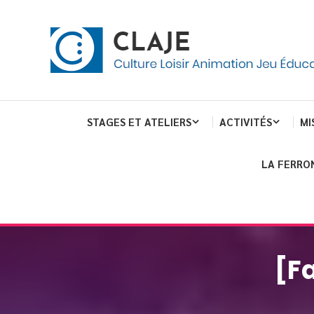
Skip
Panneau de gestion des cookies
To
Content
Culture Loisir Animation Jeu Education
Claje
STAGES ET ATELIERS
ACTIVITÉS
MI
LA FERRO
[Fa