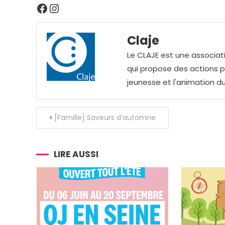
Facebook
Instagram
Claje
Le CLAJE est une associati
qui propose des actions pou
jeunesse et l'animation du
Navigation
[Famille] Saveurs d’automne
de
l’article
LIRE AUSSI