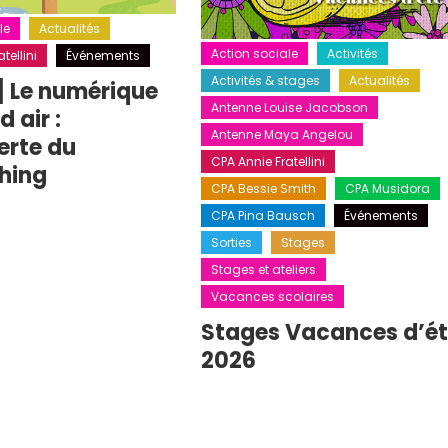
le
Actualités
Action sociale
Activités
tellini
Événements
Activités & stages
Actualités
] Le numérique
Antenne Louise Jacobson
 air :
Antenne Maya Angelou
erte du
CPA Annie Fratellini
hing
CPA Bessie Smith
CPA Musidora
CPA Pina Bausch
Événements
Sorties
Stages
Stages et ateliers
Vacances scolaires
Stages Vacances d’é
2026