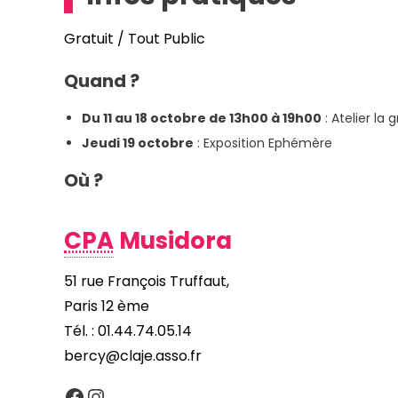
Gratuit / Tout Public
Quand ?
Du 11 au 18 octobre de 13h00 à 19h00
: Atelier la
Jeudi 19 octobre
: Exposition Ephémère
Où ?
CPA
Musidora
51 rue François Truffaut,
Paris 12 ème
Tél. : 01.44.74.05.14
bercy@claje.asso.fr
Facebook
Instagram