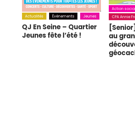
Action socia
Actualités
Événements
Jeunes
CPA Annie Fra
QJ En Seine – Quartier
[Senior
Jeunes fête l’été !
au grand
découv
géocac