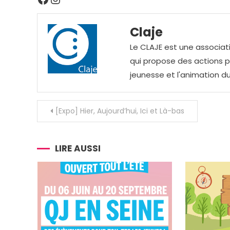
Claje
Le CLAJE est une associati
qui propose des actions pou
jeunesse et l'animation du
Navigation
[Expo] Hier, Aujourd’hui, Ici et Là-bas
de
l’article
LIRE AUSSI