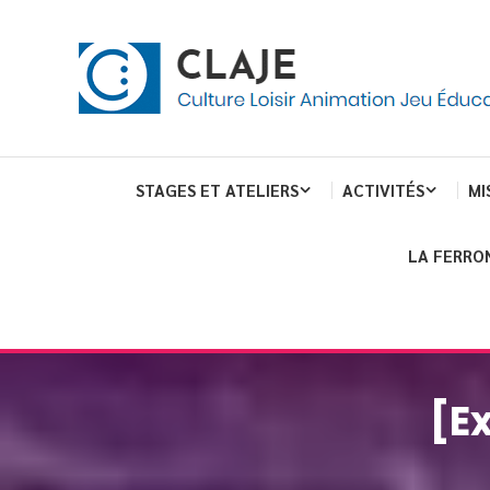
Skip
Panneau de gestion des cookies
To
Content
Culture Loisir Animation Jeu Education
Claje
STAGES ET ATELIERS
ACTIVITÉS
MI
LA FERRO
[E