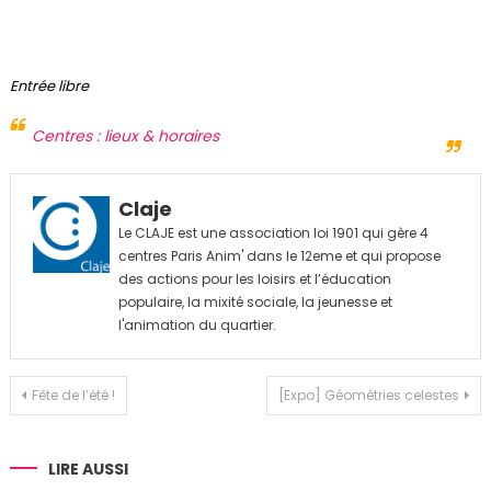
Entrée libre
Centres : lieux & horaires
Claje
Le CLAJE est une association loi 1901 qui gère 4
centres Paris Anim' dans le 12eme et qui propose
des actions pour les loisirs et l’éducation
populaire, la mixité sociale, la jeunesse et
l'animation du quartier.
Navigation
Fête de l’été !
[Expo] Géométries celestes
de
l’article
LIRE AUSSI