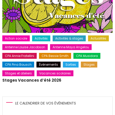
Action sociale
Activités
Activités & stages
Actualités
Antenne Louise Jacobson
Antenne Maya Angelou
CPA Annie Fratellini
CPA Bessie Smith
CPA Musidora
CPA Pina Bausch
Événements
Sorties
Stages
Stages et ateliers
Vacances scolaires
Stages Vacances d’été 2026
LE CALENDRIER DE VOS ÉVÉNEMENTS