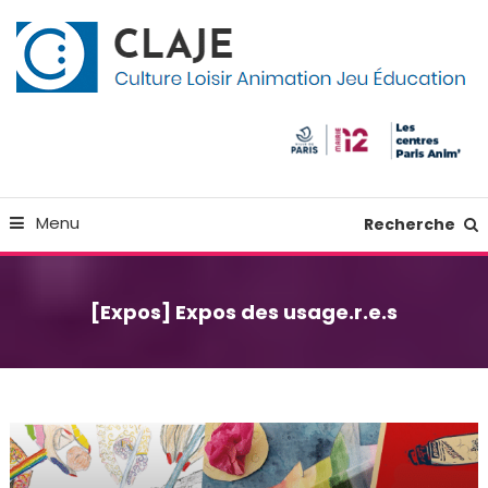
Skip
Panneau de gestion des cookies
To
Content
Culture Loisir Animation Jeu Education
Claje
Menu
Recherche
[Expos] Expos des usage.r.e.s