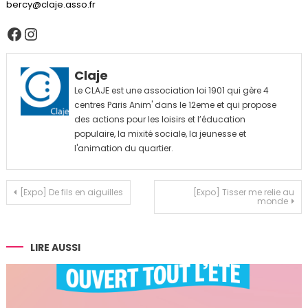
bercy@claje.asso.fr
Facebook
Instagram
Claje
Le CLAJE est une association loi 1901 qui gère 4
centres Paris Anim' dans le 12eme et qui propose
des actions pour les loisirs et l’éducation
populaire, la mixité sociale, la jeunesse et
l'animation du quartier.
Navigation
[Expo] De fils en aiguilles
[Expo] Tisser me relie au
monde
de
l’article
LIRE AUSSI