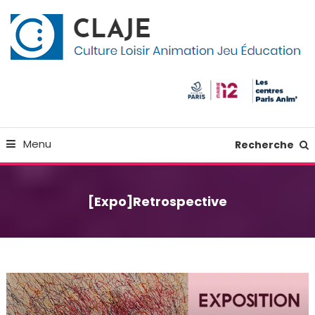
Skip
Panneau de gestion des cookies
To
Content
Culture Loisir Animation Jeu Education
Claje
Menu
Recherche
[Expo]Retrospective