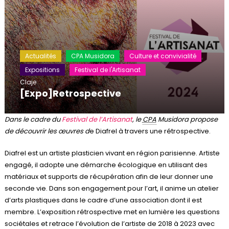
Actualités
CPA Musidora
Culture et convivialité
Expositions
Festival de l'Artisanat
Claje
[Expo]Retrospective
Dans le cadre du
Festival de l’Artisanat
, le
CPA
Musidora propose
de découvrir les œuvres d
e Diafrel à travers une rétrospective.
Diafrel est un artiste plasticien vivant en région parisienne. Artiste
engagé, il adopte une démarche écologique en utilisant des
matériaux et supports de récupération afin de leur donner une
seconde vie. Dans son engagement pour l’art, il anime un atelier
d’arts plastiques dans le cadre d’une association dont il est
membre. L’exposition rétrospective met en lumière les questions
sociétales et retrace l’évolution de l’artiste de 2018 à 2023 avec