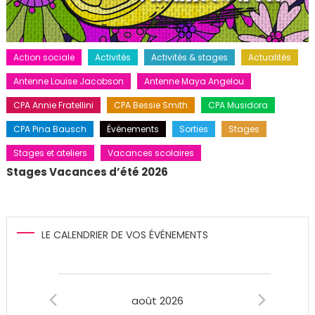
Action sociale
Activités
Activités & stages
Actualités
Antenne Louise Jacobson
Antenne Maya Angelou
CPA Annie Fratellini
CPA Bessie Smith
CPA Musidora
CPA Pina Bausch
Événements
Sorties
Stages
Stages et ateliers
Vacances scolaires
Stages Vacances d’été 2026
LE CALENDRIER DE VOS ÉVÉNEMENTS
Évènements
août 2026