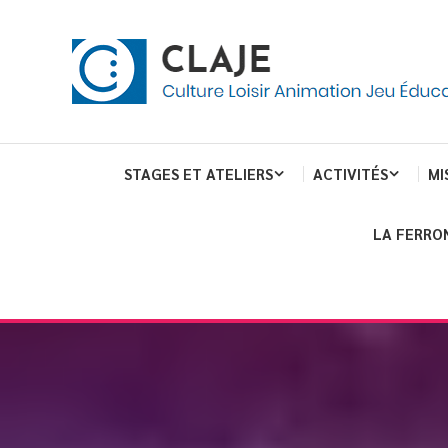
Skip
Panneau de gestion des cookies
To
Content
Culture Loisir Animation Jeu Education
Claje
STAGES ET ATELIERS
ACTIVITÉS
MI
LA FERRO