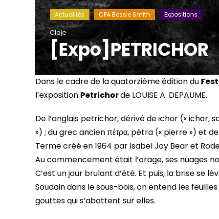
Actualités
CPA Bessie Smith
Expositions
Claje
[Expo]PETRICHOR
Dans le cadre de la quatorzième édition du
Fest
l’exposition
Petrichor
de LOUISE A. DEPAUME.
De l’anglais petrichor, dérivé de ichor (« ichor, s
») ; du grec ancien πέτρα, pétra (« pierre ») et de 
Terme créé en 1964 par Isabel Joy Bear et Rod
Au commencement était l’orage, ses nuages noir
C’est un jour brulant d’été. Et puis, la brise se l
Soudain dans le sous-bois, on entend les feuilles b
gouttes qui s’abattent sur elles.