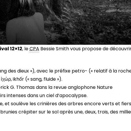
ival 12×12
, le
CPA
Bessie Smith vous propose de découvri
ang des dieux »), avec le préfixe petro- (« relatif à la roch
ἰχώρ, ikhốr (« sang, fluide »).
erick G. Thomas dans la revue anglophone Nature
s intenses dans un ciel d’apocalypse.
ève, et soulève les crinières des arbres encore verts et fiers
runies crépiter sur le sol après une, deux, trois, des milli