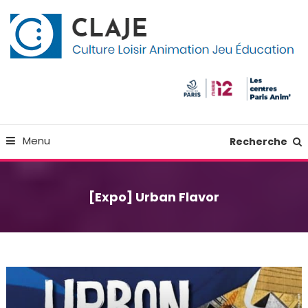
Skip
Panneau de gestion des cookies
To
Content
Culture Loisir Animation Jeu Education
Claje
Menu
Recherche
[Expo] Urban Flavor