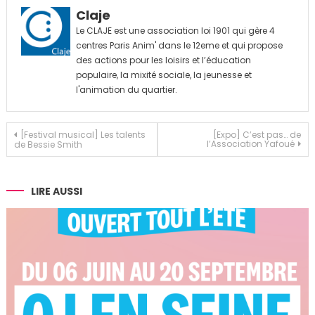
Claje
Le CLAJE est une association loi 1901 qui gère 4
centres Paris Anim' dans le 12eme et qui propose
des actions pour les loisirs et l’éducation
populaire, la mixité sociale, la jeunesse et
l'animation du quartier.
Navigation
[Festival musical] Les talents
[Expo] C’est pas… de
l’Association Yafoué
de Bessie Smith
de
l’article
LIRE AUSSI