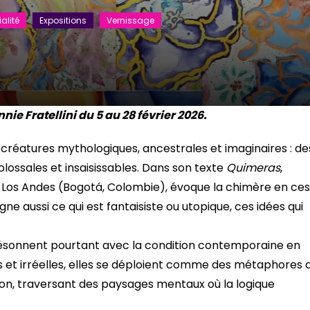
alité
Expositions
Vernissage
nie Fratellini du 5 au 28 février 2026.
réatures mythologiques, ancestrales et imaginaires : de
colossales et insaisissables. Dans son texte
Quimeras
,
 Los Andes (Bogotá, Colombie), évoque la chimère en ces
gne aussi ce qui est fantaisiste ou utopique, ces idées qui
 résonnent pourtant avec la condition contemporaine en
elles et irréelles, elles se déploient comme des métaphores 
tion, traversant des paysages mentaux où la logique