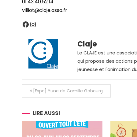
01.43.40.52.14
villiot@claje.asso.fr
Facebook
Instagram
Claje
Le CLAJE est une associati
qui propose des actions pou
jeunesse et l'animation du
Navigation
[Expo] Yune de Camille Gobourg
de
l’article
LIRE AUSSI