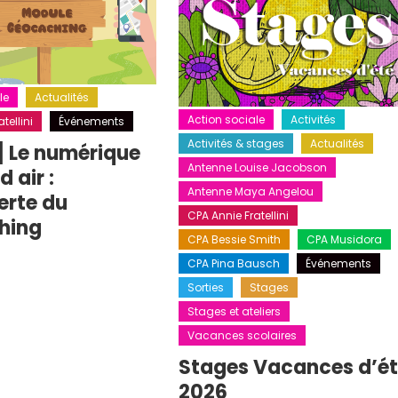
le
Actualités
Action sociale
Activités
tellini
Événements
Activités & stages
Actualités
] Le numérique
Antenne Louise Jacobson
 air :
Antenne Maya Angelou
erte du
CPA Annie Fratellini
hing
CPA Bessie Smith
CPA Musidora
CPA Pina Bausch
Événements
Sorties
Stages
Stages et ateliers
Vacances scolaires
Stages Vacances d’é
2026