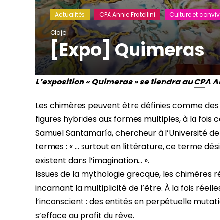
Actualités
CPA Annie Fratellini
Culture et convivi
Claje
[Expo] Quimeras
L’exposition « Quimeras » se tiendra au
CP
A An
Les chimères peuvent être définies comme des c
figures hybrides aux formes multiples, à la fois 
Samuel Santamaría, chercheur à l’Université de
termes : « … surtout en littérature, ce terme dési
existent dans l’imagination… ».
Issues de la mythologie grecque, les chimères
incarnant la multiplicité de l’être. À la fois ré
l’inconscient : des entités en perpétuelle muta
s’efface au profit du rêve.