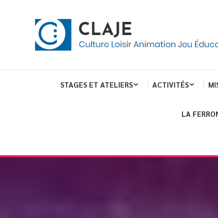
Skip
Panneau de gestion des cookies
To
Content
Culture Loisir Animation Jeu Education
Claje
STAGES ET ATELIERS
ACTIVITÉS
MI
LA FERRO