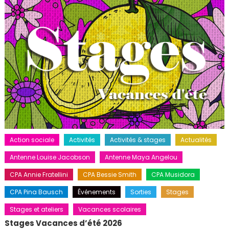
Action sociale
Activités
Activités & stages
Actualités
Antenne Louise Jacobson
Antenne Maya Angelou
CPA Annie Fratellini
CPA Bessie Smith
CPA Musidora
CPA Pina Bausch
Événements
Sorties
Stages
Stages et ateliers
Vacances scolaires
Stages Vacances d’été 2026