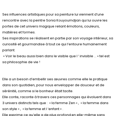
Ses influences artistiques pour sa peinture lui viennent d’une
rencontre avec la peintre Sonia Kouyoumdjian qui lui ouvre les
portes de cet univers magique reliant émotions, couleurs,
matières et formes.
Ses inspirations se réalisent en partie par son voyage intérieur, sa
curiosité et gourmandise à tout ce qui l’entoure humainement
parlant.
» Voir le beau aussi bien dans le visible que l ‘ invisible … » tel est
sa philosophie de vie !
Elle a un besoin d’embellir ses œuvres comme elle le pratique
dans son quotidien, pour nous envelopper de douceur et de
sérénité, comme si le bonheur était tacite.
Elle conte, raconte à travers ces personnages qui évoluent dans
3 univers distincts tels que : » la femme Zen « , » la femme dans
son style « , » la femme et l ‘enfant « .
Elle exprime ce qu’elle a de plus profond en elle-même sans