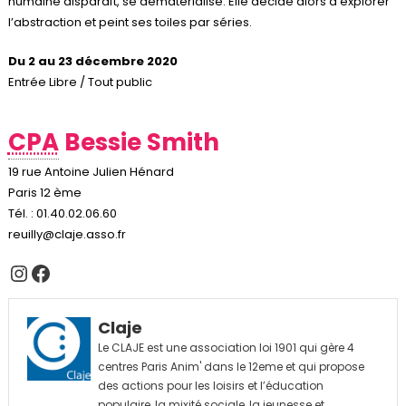
humaine disparaît, se dématérialise. Elle décide alors d’explorer
l’abstraction et peint ses toiles par séries.
Du 2 au 23 décembre 2020
Entrée Libre / Tout public
CPA
Bessie Smith
19 rue Antoine Julien Hénard
Paris 12 ème
Tél. : 01.40.02.06.60
reuilly@claje.asso.fr
Instagram
Facebook
Claje
Le CLAJE est une association loi 1901 qui gère 4
centres Paris Anim' dans le 12eme et qui propose
des actions pour les loisirs et l’éducation
populaire, la mixité sociale, la jeunesse et