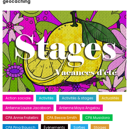
géocaching
Action sociale
Activités
Activités & stages
Actualités
Antenne Louise Jacobson
Antenne Maya Angelou
CPA Annie Fratellini
CPA Bessie Smith
CPA Musidora
CPA Pina Bausch
Événements
Sorties
Stages