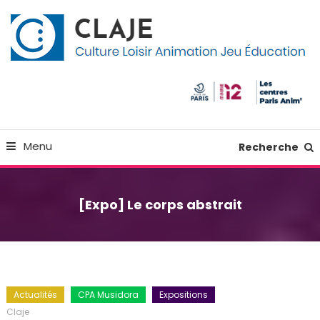
Skip
Panneau de gestion des cookies
To
Content
Culture Loisir Animation Jeu Education
Claje
Menu
Recherche
[Expo] Le corps abstrait
Actualités
CPA Musidora
Expositions
Claje