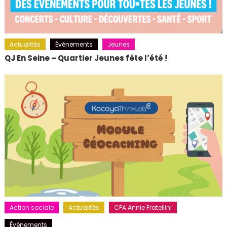
Actualités
Événements
Jeunes
QJ En Seine – Quartier Jeunes fête l’été !
Action sociale
Actualités
CPA Annie Fratellini
Événements