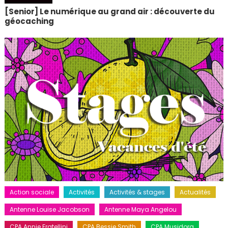
[Senior] Le numérique au grand air : découverte du
géocaching
Action sociale
Activités
Activités & stages
Actualités
Antenne Louise Jacobson
Antenne Maya Angelou
CPA Annie Fratellini
CPA Bessie Smith
CPA Musidora