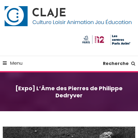
Skip
Panneau de gestion des cookies
To
Content
Culture Loisir Animation Jeu Education
Claje
Menu
Recherche
[Expo] L’Âme des Pierres de Philippe
Dedryver