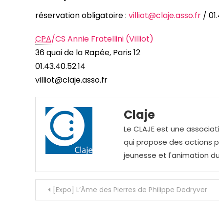
réservation obligatoire :
villiot@claje.asso.fr
/ 01
CPA
/CS Annie Fratellini (Villiot)
36 quai de la Rapée, Paris 12
01.43.40.52.14
villiot@claje.asso.fr
Claje
Le CLAJE est une associati
qui propose des actions pou
jeunesse et l'animation du
Navigation
[Expo] L’Âme des Pierres de Philippe Dedryver
de