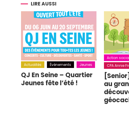
l’article
LIRE AUSSI
Action socia
Actualités
Événements
Jeunes
CPA Annie Fra
QJ En Seine – Quartier
[Senior
Jeunes fête l’été !
au grand
découv
géocac