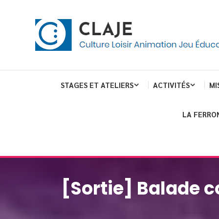
Skip
Panneau de gestion des cookies
To
Content
Culture Loisir Animation Jeu Education
Claje
STAGES ET ATELIERS
ACTIVITÉS
MI
LA FERRO
[Sortie] Balade c