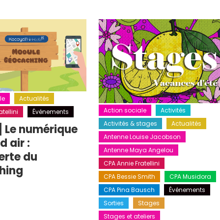
le
Actualités
Action sociale
Activités
tellini
Événements
Activités & stages
Actualités
] Le numérique
Antenne Louise Jacobson
 air :
Antenne Maya Angelou
erte du
CPA Annie Fratellini
hing
CPA Bessie Smith
CPA Musidora
CPA Pina Bausch
Événements
Sorties
Stages
Stages et ateliers