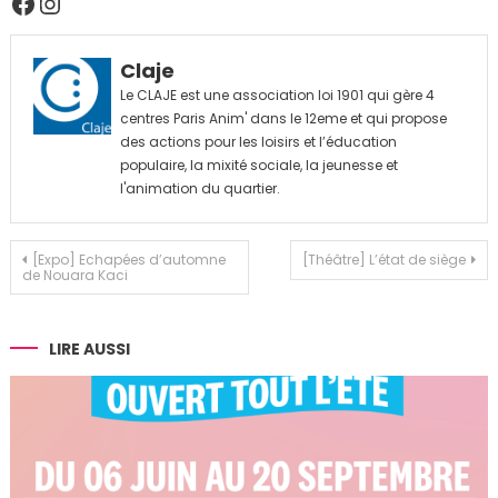
Facebook
Instagram
Claje
Le CLAJE est une association loi 1901 qui gère 4
centres Paris Anim' dans le 12eme et qui propose
des actions pour les loisirs et l’éducation
populaire, la mixité sociale, la jeunesse et
l'animation du quartier.
Navigation
[Expo] Echapées d’automne
[Théâtre] L’état de siège
de Nouara Kaci
de
l’article
LIRE AUSSI