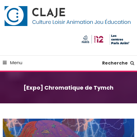
Skip
Panneau de gestion des cookies
To
Content
Culture Loisir Animation Jeu Education
Claje
Menu
Recherche
[Expo] Chromatique de Tymch