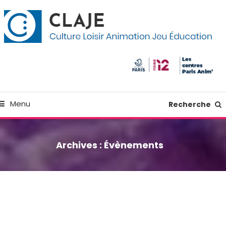
kip
anneau de gestion des cookies
o
ontent
Culture Loisir Animation Jeu Education
Claje
Menu
Recherche
Archives :
Évènements