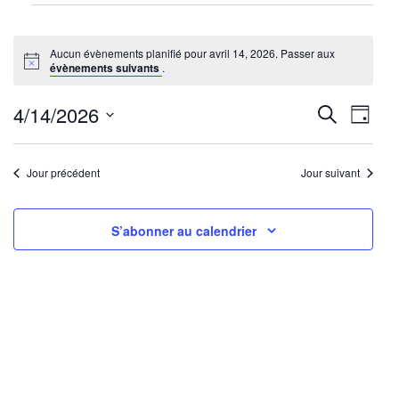
Évènements
for
Aucun évènements planifié pour avril 14, 2026. Passer aux
avril
Notice
évènements suivants
.
14,
2026
Reche
Nav
4/14/2026
Recherche
Jour
de
Sélectionnez
et
une
vu
Jour précédent
Jour suivant
navig
date.
Év
de
S’abonner au calendrier
vues
Évène