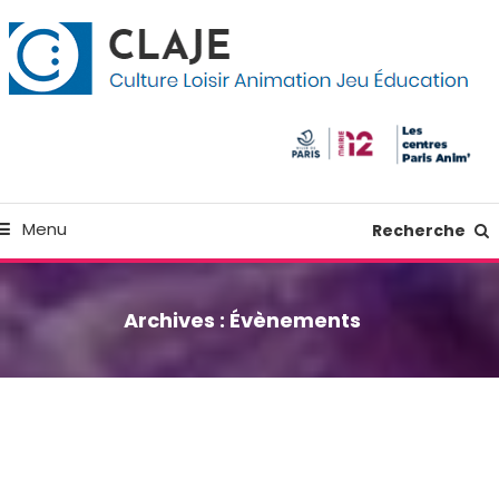
kip
anneau de gestion des cookies
o
ontent
Culture Loisir Animation Jeu Education
Claje
Menu
Recherche
Archives :
Évènements