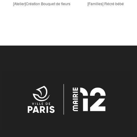
[Atelier]Création Bouquet de fleurs
[Familles] Récré bébé