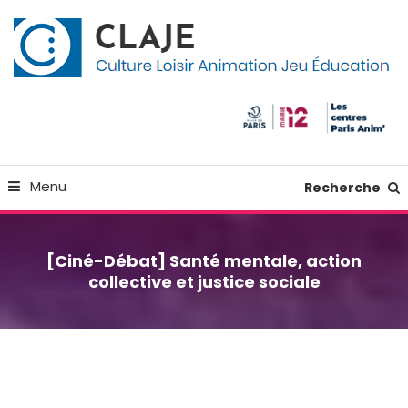
Skip
Panneau de gestion des cookies
To
Content
Culture Loisir Animation Jeu Education
Claje
Menu
Recherche
[Ciné-Débat] Santé mentale, action
collective et justice sociale