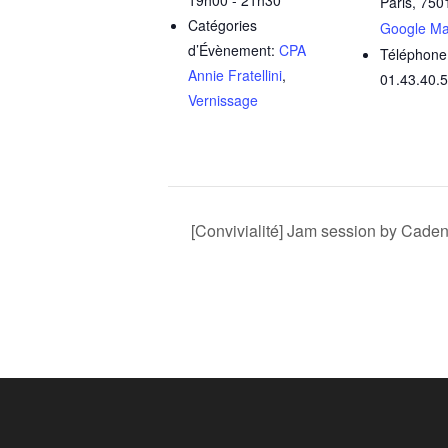
Paris
,
750
Catégories
Google M
d’Évènement:
CPA
Téléphone
Annie Fratellini
,
01.43.40.
Vernissage
[Convivialité] Jam session by Cade