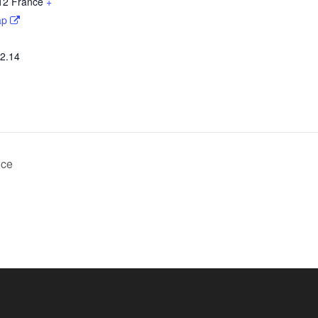
12
France
+
ap
52.14
nce