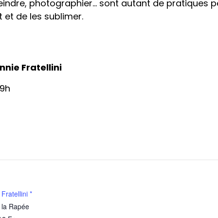
 peindre, photographier… sont autant de pratiques 
 et de les sublimer.
nnie Fratellini
19h
ratellini *
 la Rapée