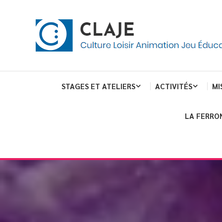
Skip
Panneau de gestion des cookies
To
Content
Culture Loisir Animation Jeu Education
Claje
STAGES ET ATELIERS
ACTIVITÉS
MI
LA FERRO