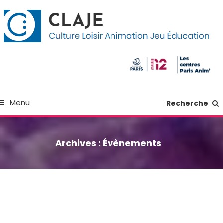
kip
anneau de gestion des cookies
o
ontent
Culture Loisir Animation Jeu Education
Claje
Menu
Recherche
Archives :
Évènements