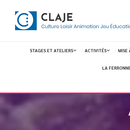
eau de gestion des cookies
ent
Culture Loisir Animation Jeu Education
Claje
STAGES ET ATELIERS
ACTIVITÉS
MISE 
LA FERRONNE