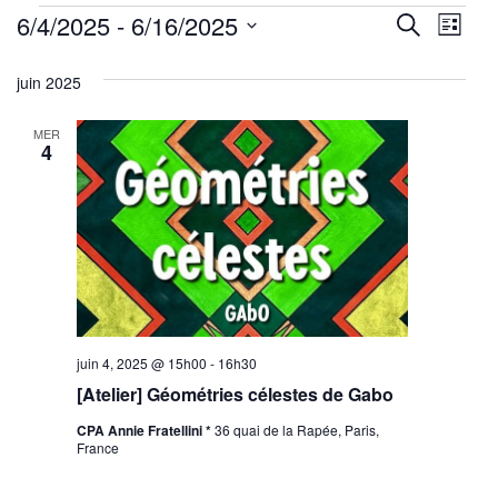
Évènements
Reche
Nav
6/4/2025
 - 
6/16/2025
Recherche
Liste
de
Sélectionnez
et
juin 2025
une
vu
navig
date.
Év
MER
de
4
vues
Évène
juin 4, 2025 @ 15h00
-
16h30
[Atelier] Géométries célestes de Gabo
CPA Annie Fratellini *
36 quai de la Rapée, Paris,
France