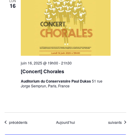
LUN
16
juin 16, 2025 @ 19h00
-
21h30
[Concert] Chorales
Auditorium du Conservatoire Paul Dukas
51 rue
Jorge Semprun, Paris, France
Évènements
Évènements
précédents
Aujourd’hui
suivants