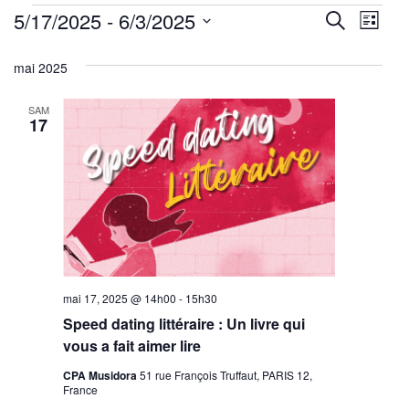
Évènements
Reche
Nav
5/17/2025
 - 
6/3/2025
Recherche
Liste
de
Sélectionnez
et
mai 2025
une
vu
navig
date.
Év
SAM
de
17
vues
Évène
mai 17, 2025 @ 14h00
-
15h30
Speed dating littéraire : Un livre qui
vous a fait aimer lire
CPA Musidora
51 rue François Truffaut, PARIS 12,
France