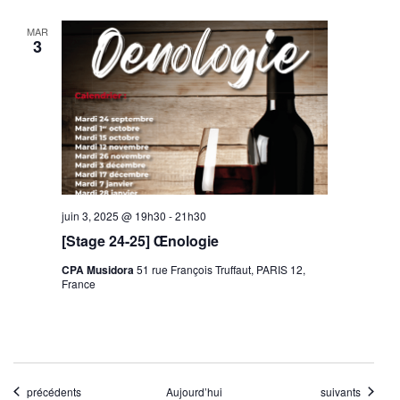
MAR
3
juin 3, 2025 @ 19h30
-
21h30
[Stage 24-25] Œnologie
CPA Musidora
51 rue François Truffaut, PARIS 12,
France
Évènements
Évènements
précédents
Aujourd’hui
suivants