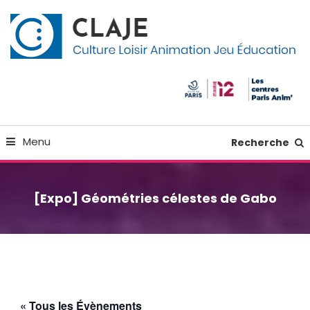
Skip
Panneau de gestion des cookies
To
Content
Culture Loisir Animation Jeu Education
Claje
Menu
Recherche
[Expo] Géométries célestes de Gabo
« Tous les Évènements