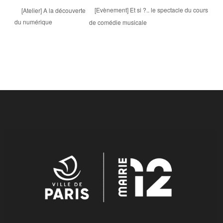
[Evènement] Et si ?.. le spectacle du cours
[Atelier] A la découverte
du numérique
de comédie musicale