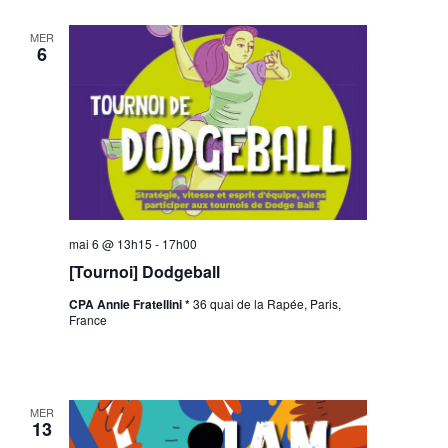
MER
6
mai 6 @ 13h15
-
17h00
[Tournoi] Dodgeball
CPA Annie Fratellini *
36 quai de la Rapée, Paris,
France
MER
13