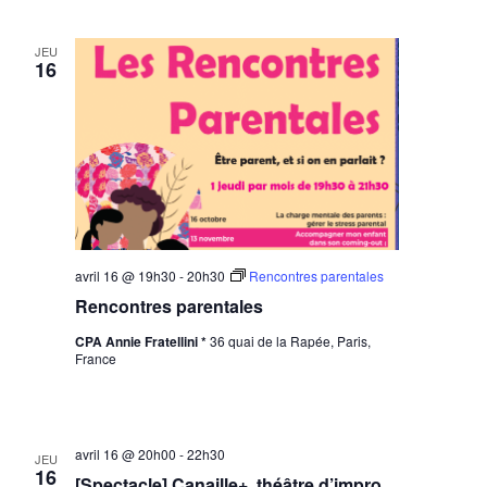
JEU
16
avril 16 @ 19h30
-
20h30
Rencontres parentales
Rencontres parentales
CPA Annie Fratellini *
36 quai de la Rapée, Paris,
France
avril 16 @ 20h00
-
22h30
JEU
16
[Spectacle] Canaille+, théâtre d’impro