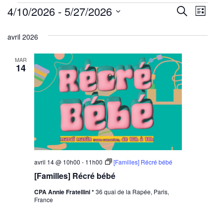
Évènements
Reche
Nav
4/10/2026
 - 
5/27/2026
Recherche
Liste
de
Sélectionnez
et
avril 2026
une
vu
navig
date.
Év
MAR
de
14
vues
Évène
avril 14 @ 10h00
-
11h00
[Familles] Récré bébé
[Familles] Récré bébé
CPA Annie Fratellini *
36 quai de la Rapée, Paris,
France