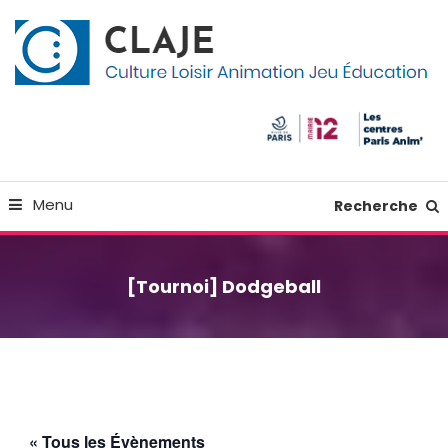
Skip
Panneau de gestion des cookies
To
Content
Culture Loisir Animation Jeu Education
Claje
Menu
Recherche
[Tournoi] Dodgeball
« Tous les Évènements