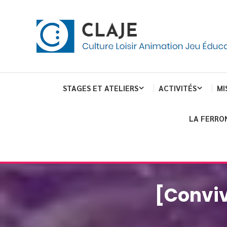
Skip
Panneau de gestion des cookies
To
Content
Culture Loisir Animation Jeu Education
Claje
STAGES ET ATELIERS
ACTIVITÉS
MI
LA FERRO
[Conviv