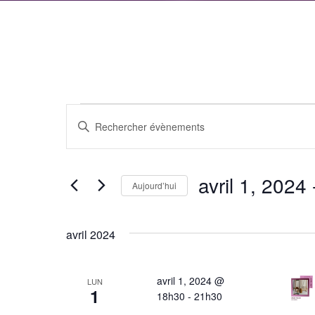
Évènements
Recherche
Saisir
et
mot-
clé.
navigation
avril 1, 2024
 
Rechercher
Aujourd’hui
de
Évènements
Sélectionnez
par
vues
une
avril 2024
mot-
date.
Évènements
clé.
avril 1, 2024 @
LUN
1
18h30
-
21h30