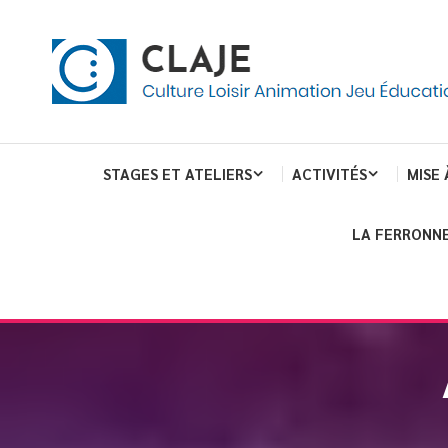
eau de gestion des cookies
ent
Culture Loisir Animation Jeu Education
Claje
STAGES ET ATELIERS
ACTIVITÉS
MISE 
LA FERRONNE