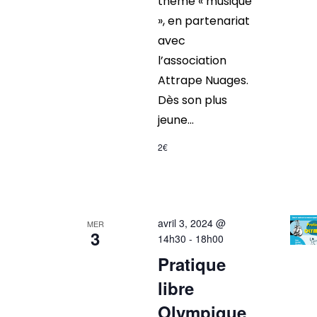
thème « musique
», en partenariat
avec
l’association
Attrape Nuages.
Dès son plus
jeune...
2€
avril 3, 2024 @
MER
3
14h30
-
18h00
Pratique
libre
Olympique