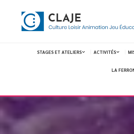
Skip
Panneau de gestion des cookies
To
Content
Culture Loisir Animation Jeu Education
Claje
STAGES ET ATELIERS
ACTIVITÉS
MI
LA FERRO