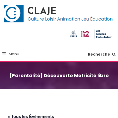
Skip
Panneau de gestion des cookies
To
Content
Culture Loisir Animation Jeu Education
Claje
Menu
Recherche
[Parentalité] Découverte Motricité libre
« Tous les Évènements