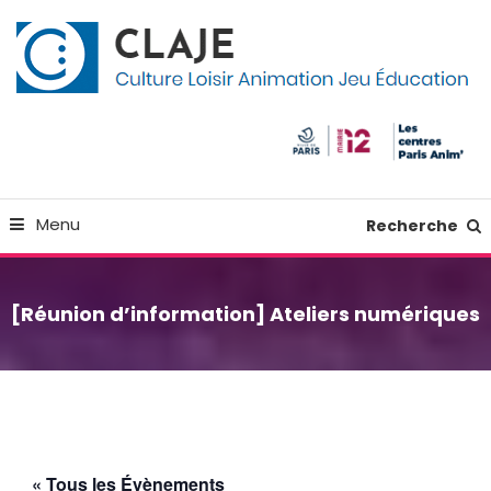
Skip
Panneau de gestion des cookies
To
Content
Culture Loisir Animation Jeu Education
Claje
Menu
Recherche
[Réunion d’information] Ateliers numériques
« Tous les Évènements