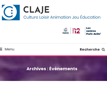
kip
anneau de gestion des cookies
o
ontent
Culture Loisir Animation Jeu Education
Claje
Menu
Recherche
Archives :
Évènements