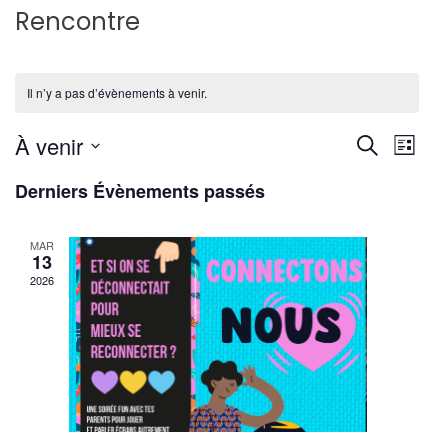
Rencontre
Il n’y a pas d’évènements à venir.
Reche
Nav
À venir
Recherche
Liste
de
Sélectionnez
et
Derniers Évènements passés
une
vu
navig
date.
Év
MAR
de
13
2026
vues
Évène