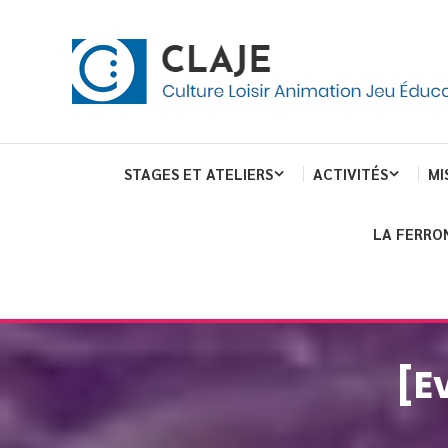
Skip
Panneau de gestion des cookies
To
Content
Culture Loisir Animation Jeu Education
Claje
STAGES ET ATELIERS
ACTIVITÉS
MI
LA FERRO
[E