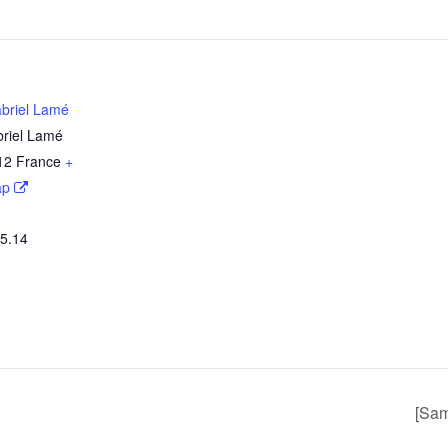
briel Lamé
briel Lamé
12
France
+
ap
05.14
[Same