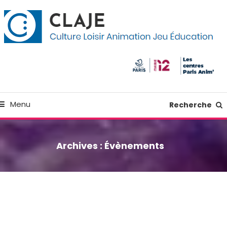
kip
anneau de gestion des cookies
o
ontent
Culture Loisir Animation Jeu Education
Claje
Menu
Recherche
Archives :
Évènements