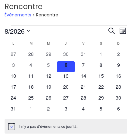
Rencontre
Évènements
Rencontre
Évènements
Reche
Nav
8/2026
Recherche
Mois
de
Sélectionnez
et
Calendrier
L
LUNDI
M
MARDI
M
MERCREDI
J
JEUDI
V
VENDREDI
S
SAMEDI
D
DIMANCH
une
vu
navig
0
0
0
0
0
0
0
27
28
29
30
31
1
2
de
date.
Év
évènements
évènements
évènements
évènements
évènements
évènements
évèneme
0
0
0
0
0
0
de
0
3
4
5
6
7
8
9
Évènements
évènements
évènements
évènements
évènements
évènements
évènements
évèneme
0
0
0
0
0
0
0
10
11
12
13
14
15
16
vues
évènements
évènements
évènements
évènements
évènements
évènements
évèneme
0
0
0
0
0
0
0
17
18
19
20
21
22
23
Évène
évènements
évènements
évènements
évènements
évènements
évènements
évèneme
0
0
0
0
0
0
0
24
25
26
27
28
29
30
évènements
évènements
évènements
évènements
évènements
évènements
évèneme
0
0
0
0
0
0
0
31
1
2
3
4
5
6
évènements
évènements
évènements
évènements
évènements
évènements
évèneme
Il n’y a pas d’évènements ce jour là.
Notice