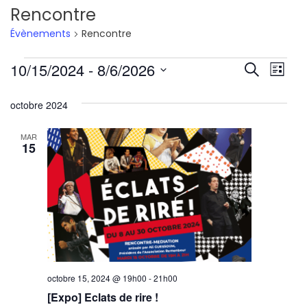
Rencontre
Évènements
Rencontre
Évènements
Reche
Nav
10/15/2024
 - 
8/6/2026
Recherche
Liste
de
Sélectionnez
et
octobre 2024
une
vu
navig
date.
Év
MAR
de
15
vues
Évène
octobre 15, 2024 @ 19h00
-
21h00
[Expo] Eclats de rire !